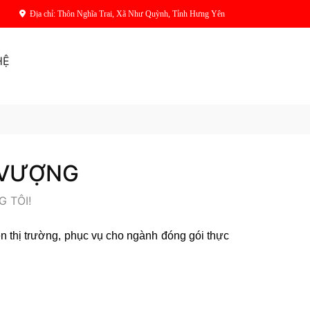
Địa chỉ: Thôn Nghĩa Trai, Xã Như Quỳnh, Tỉnh Hưng Yên
HỆ
 VƯỢNG
 TÔI!
rên thị trường, phục vụ cho ngành đóng gói thực