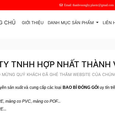
Email: thanhvuonghy.plastic@gmail.com
G CHỦ
GIỚI THIỆU
DANH MỤC SẢN PHẨM
LIÊN 
TY TNHH HỢP NHẤT THÀNH
 MỪNG QUÝ KHÁCH ĐÃ GHÉ THĂM WEBSITE CỦA CHÚNG
yên sản xuất và cung cấp các loại
BAO BÌ ĐÓNG GÓI
uy tín t
E, màng co PVC, màng co POF...
E...