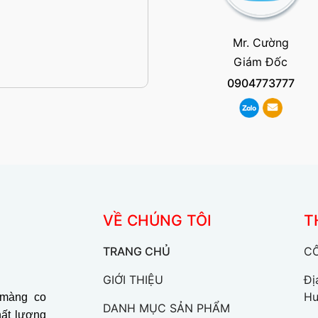
Mr. Cường
Giám Đốc
0904773777
VỀ CHÚNG TÔI
T
TRANG CHỦ
C
GIỚI THIỆU
Đị
Hư
 màng co
DANH MỤC SẢN PHẨM
hất lượng