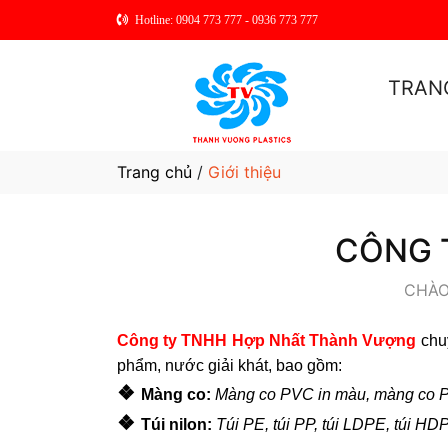
Hotline: 0904 773 777 - 0936 773 777
TRAN
Trang chủ
/
Giới thiệu
CÔNG 
CHÀO
Công ty TNHH Hợp Nhất Thành Vượng
chu
phẩm, nước giải khát, bao gồm:
❖
Màng co:
Màng co PVC in màu, màng co P
❖
Túi nilon:
Túi PE, túi PP, túi LDPE, túi HDP