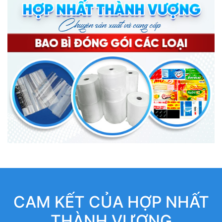
CAM KẾT CỦA HỢP NHẤT
THÀNH VƯỢNG